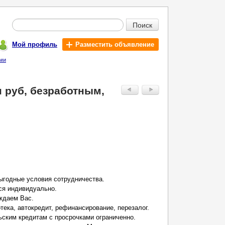
Поиск
Мой профиль
Разместить объявление
ами
н руб, безработным,
ыгодные условия сотрудничества.
я индивидуально.
ждаем Вас.
тека, автокредит, рефинансирование, перезалог.
ским кредитам с просрочками ограниченно.