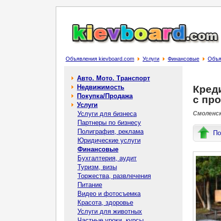
Объявления kievboard.com
Услуги
Финансовые
Объя
Авто. Мото. Транспорт
Недвижимость
Креди
Покупка/Продажа
с пр
Услуги
Услуги для бизнеса
Смоленск
Партнеры по бизнесу
Полиграфия, реклама
По
Юридические услуги
Финансовые
Бухгалтерия, аудит
Туризм, визы
Торжества, развлечения
Питание
Видео и фотосъемка
Красота, здоровье
Услуги для животных
Частные уроки, курсы