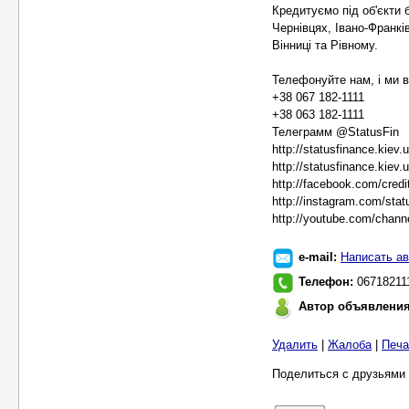
Кредитуємо під об'єкти б
Чернівцях, Івано-Франкі
Вінниці та Рівному.
Телефонуйте нам, і ми в
+38 067 182-1111
+38 063 182-1111
Телеграмм @StatusFin
http://statusfinance.kiev.u
http://statusfinance.kiev
http://facebook.com/cred
http://instagram.com/stat
http://youtube.com/cha
e-mail:
Написать ав
Телефон:
06718211
Автор объявлени
Удалить
|
Жалоба
|
Печа
Поделиться с друзьями 