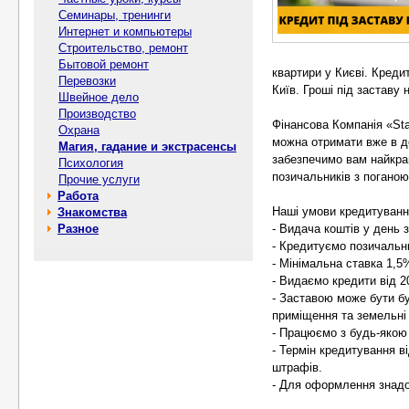
Семинары, тренинги
Интернет и компьютеры
Строительство, ремонт
Бытовой ремонт
квартири у Києві. Креди
Перевозки
Київ. Гроші під заставу 
Швейное дело
Производство
Фінансова Компанія «Sta
Охрана
можна отримати вже в д
Магия, гадание и экстрасенсы
забезпечимо вам найкра
Психология
позичальників з поганою
Прочие услуги
Работа
Наші умови кредитуванн
Знакомства
Разное
- Видача коштів у день 
- Кредитуємо позичальник
- Мінімальна ставка 1,5
- Видаємо кредити від 2
- Заставою може бути бу
приміщення та земельні 
- Працюємо з будь-якою
- Термін кредитування в
штрафів.
- Для оформлення знадо