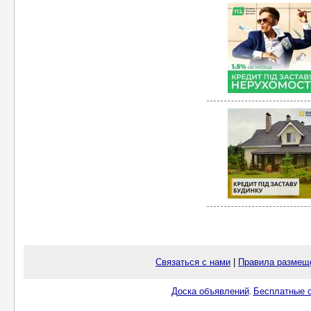
Связаться с нами
|
Правила размещ
Доска объявлений
Бесплатные о
.