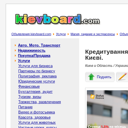
Объявления kievboard.com
Услуги
Магия, гадание и экстрасенсы
Объяв
Авто. Мото. Транспорт
Недвижимость
Кредитування 
Покупка/Продажа
Києві.
Услуги
Услуги для бизнеса
Киев и Область / Украин
Партнеры по бизнесу
Полиграфия, реклама
Поднять
Юридические услуги
Финансовые
Бухгалтерия, аудит
Туризм, визы
Торжества, развлечения
Питание
Видео и фотосъемка
Красота, здоровье
Услуги для животных
Частные уроки, курсы