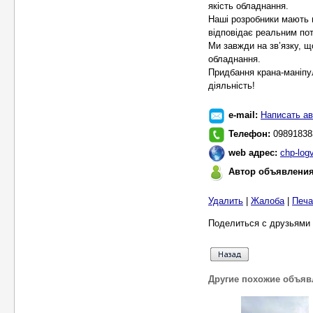
якість обладнання.
Наші розробники мають п
відповідає реальним по
Ми завжди на зв’язку, щ
обладнання.
Придбання крана-маніпу
діяльність!
e-mail:
Написать ав
Телефон:
09891838
web адрес:
chp-log
Автор объявлени
Удалить
|
Жалоба
|
Печа
Поделиться с друзьями 
Другие похожие объяв