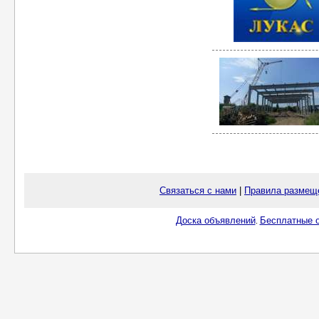
Связаться с нами
|
Правила размещ
Доска объявлений
Бесплатные о
.