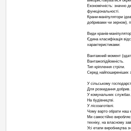
використовуватися окрем
Економічність: значно д
функціональності.
Крани-маніпулятори ідеа
добривами чи зерном), 
Види кранів-маніпулятор
Єдина класифікація відс
характеристиками:
Вантажний момент (здатн
Вантажопідйомність.
Тип кріплення стріли.
Серед найпоширеніших з
У сільському господарс
Для розкидання добрив.
У комунальних службах
На будівництві.
У лісозаготівлі.
Чому варто обрати наш 
Ми самостійно виробляє
техніку, на власному зав
Усі етапи виробництва з