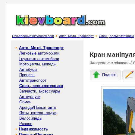
Объявления kievboard.com
Авто. Мото. Транспорт
Спец-, cельхозтехника
Авто. Мото. Транспорт
Легковые автомобили
Кран маніпуля
Грузовые автомобили
Запорожье и область / 
Мотоциклы, мопеды
Автобусы
Прицепы
Поднять
Автотранспорт
Спец-, cельхозтехника
Запчасти, аксессуары
Автоуслуги
Обмен
Аренда/Прокат авто
Яхты, катера, лодки
Велосипеды
Разное
Недвижимость
Покупка/Продажа