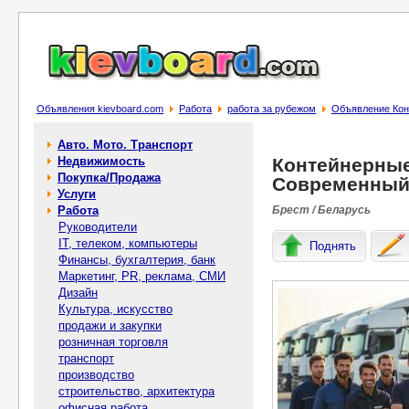
Объявления kievboard.com
Работа
работа за рубежом
Объявление Кон
Авто. Мото. Транспорт
Недвижимость
Контейнерные
Покупка/Продажа
Современный 
Услуги
Работа
Брест / Беларусь
Руководители
IT, телеком, компьютеры
Поднять
Финансы, бухгалтерия, банк
Маркетинг, PR, реклама, СМИ
Дизайн
Культура, искусство
продажи и закупки
розничная торговля
транспорт
производство
строительство, архитектура
офисная работа