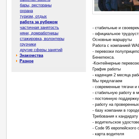
бары, рестораны
охрана
туризм, отдых
работа за рубежом
частичная занятость
- стабильные и своевр
няни, домработницы
- официальное трудоуст
стажировка, волонтеры
Основные маршруты
грузчики
Работа с компанией W
другие сферы занятий
- перевозки полуприцеп
Знакомства
Бенилюкса.
Разное
-Контейнерные перевозк
График работы
- каденция 2 месяца раб
Мы предлагаем
- современные тягачи и
- стабильную работу в 
- постоянную поддержку
- работу на проверенны
- базу компании в горо
Требования к кандидату
- водительское удостов
- Code 95 европейского 
- карта водителя