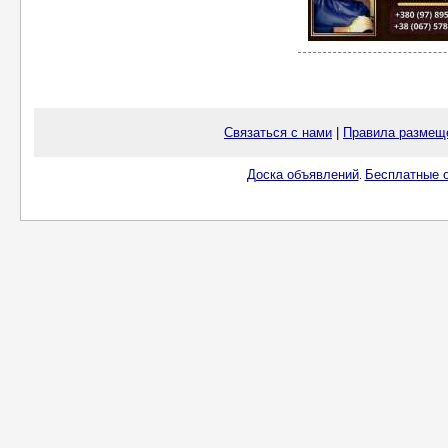
Связаться с нами
|
Правила размещ
Доска объявлений
Бесплатные о
.