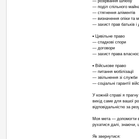
— розірвання шлюбу
— поділ спільного майн
— стягнення аліментів
— визначення опіки та м
— захист прав батьків і 
▪️ Цивільне право
— спадкові спори
— договори
— захист права власнос
▪️ Військове право
— питання мобілізації
— звільнення зі служби
— соціальні гарантії ві
У кожній справі я прагн
вихід саме для вашої р
відповідальністю за рез
Моя мета — допомогти ва
рухатися далі, знаючи, 
Як звернутися: