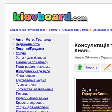
Объявления kievboard.com
Услуги
Юридические услуги
Объявление Кон
Авто. Мото. Транспорт
Недвижимость
Консультація 
Покупка/Продажа
Києві.
Услуги
Услуги для бизнеса
Киев и Область / Украин
Партнеры по бизнесу
Полиграфия, реклама
Поднять
Юридические услуги
Финансовые
Бухгалтерия, аудит
Туризм, визы
Торжества, развлечения
Питание
Видео и фотосъемка
Красота, здоровье
Услуги для животных
Частные уроки, курсы