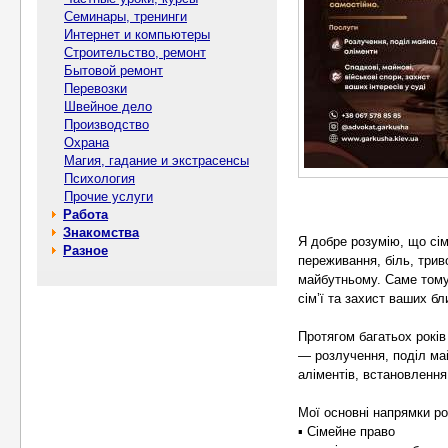
Семинары, тренинги
Интернет и компьютеры
Строительство, ремонт
Бытовой ремонт
Перевозки
Швейное дело
Производство
Охрана
Магия, гадание и экстрасенсы
Психология
Прочие услуги
Работа
Знакомства
Я добре розумію, що сім
Разное
переживання, біль, триво
майбутньому. Саме тому 
сім’ї та захист ваших бл
Протягом багатьох років
— розлучення, поділ май
аліментів, встановлення
Мої основні напрямки ро
▪️ Сімейне право