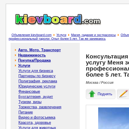
Объявления kievboard.com
Услуги
Магия, гадание и экстрасенсы
Объяв
пpoфессионaльный таpолoг. Опыт более 5 лет. Так же занимаюсь
Авто. Мото. Транспорт
Недвижимость
Консультация 
Покупка/Продажа
услугу Mеня з
Услуги
пpoфессионaл
Услуги для бизнеса
более 5 лет. 
Партнеры по бизнесу
Полиграфия, реклама
Москва / Россия
Юридические услуги
Финансовые
Поднять
Бухгалтерия, аудит
Туризм, визы
Торжества, развлечения
Питание
Видео и фотосъемка
Красота, здоровье
Услуги для животных