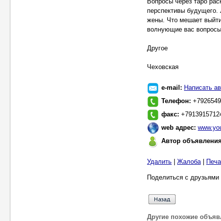
Вопросы через таро рас
перспективы будущего. 
жены. Что мешает выйти
волнующие вас вопросы
Другое
Чеховская
e-mail:
Написать ав
Телефон:
+7926549
факс:
+7913915712
web адрес:
www.you
Автор объявлени
Удалить
|
Жалоба
|
Печа
Поделиться с друзьями 
Другие похожие объяв