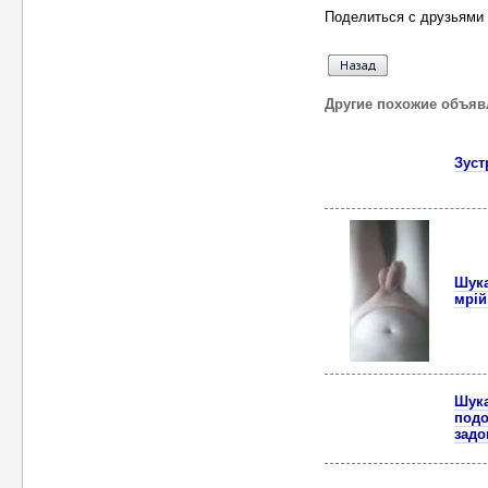
Поделиться с друзьями 
Другие похожие объяв
Зуст
Шука
мрій
Шука
подо
задо