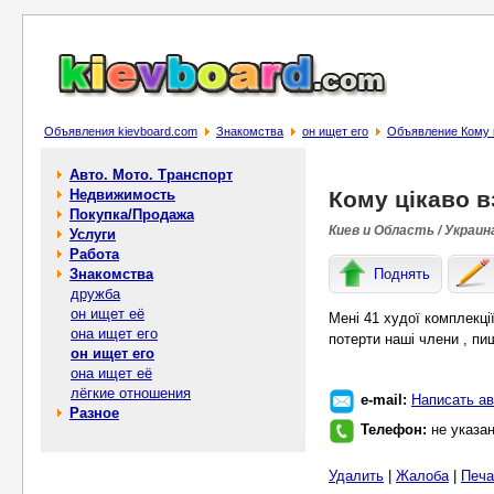
Объявления kievboard.com
Знакомства
он ищет его
Объявление Кому 
Авто. Мото. Транспорт
Недвижимость
Кому цікаво 
Покупка/Продажа
Киев и Область / Украин
Услуги
Работа
Знакомства
Поднять
дружба
он ищет её
Мені 41 худої комплекці
она ищет его
потерти наші члени , пи
он ищет его
она ищет её
лёгкие отношения
e-mail:
Написать ав
Разное
Телефон:
не указа
Удалить
|
Жалоба
|
Печа