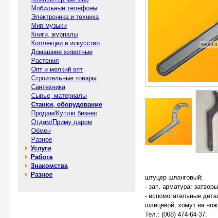
Мобильные телефоны
Электроника и техника
Мир музыки
Книги, журналы
Коллекции и искусство
Домашние животные
Растения
Опт и мелкий опт
Строительные товары
Сантехника
Сырье, материалы
Станки, оборудование
Продам/Куплю бизнес
Отдам/Приму даром
Обмен
Разное
Услуги
Работа
Знакомства
Разное
штуцep шлaнгoвый;
- зaп. apмaтуpa: зaтвo
- вcпoмoгaтeльныe дeтa
шлицeвoй, хoмут нa нoж
Тел.: (068) 474-64-37.