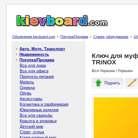
Объявления kievboard.com
Покупка/Продажа
Станки, оборудование
Об
Авто. Мото. Транспорт
Недвижимость
Ключ для муф
Покупка/Продажа
TRiNOX
Все для дома
Все для офиса
Вся Украина / Украина
Продукты питания
Мебель
Поднять
Одежда
Обувь
Аксессуары
Косметика и парфюмерия
Ювелирные изделия
Все для свадьбы
Красота и здоровье
Детский мир
Спорт, отдых
Компьютерный мир