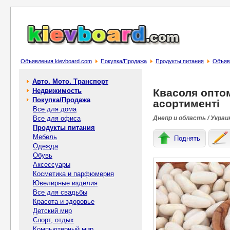
Объявления kievboard.com
Покупка/Продажа
Продукты питания
Объявл
Авто. Мото. Транспорт
Недвижимость
Квасоля оптом
Покупка/Продажа
асортименті
Все для дома
Все для офиса
Днепр и область / Украи
Продукты питания
Мебель
Поднять
Одежда
Обувь
Аксессуары
Косметика и парфюмерия
Ювелирные изделия
Все для свадьбы
Красота и здоровье
Детский мир
Спорт, отдых
Компьютерный мир