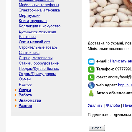
Мобильные телефоны
Электроника и техника
Мир музыки
Книги, журналы
Коллекции и искусство
Домашние животные
Растения
Опт и мелкий опт
Доставка по Україні, пов
Строительные товары
Мінімальне замовлення 
Сантехника
Сырье, материалы
e-mail:
Написать ав
Станки, оборудование
Продам/Куплю бизнес
Телефон:
09777991
Отдам/Приму даром
факс:
andreyfasol@
Обмен
Разное
web адрес:
bnp.in.
Услуги
Автор объявлени
Работа
Знакомства
Удалить
|
Жалоба
|
Печа
Разное
Поделиться с друзьями 