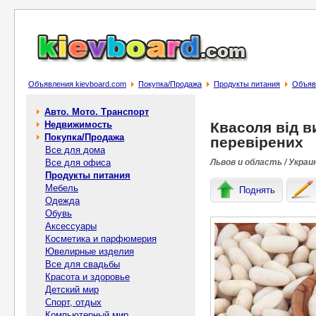
Объявления kievboard.com
Покупка/Продажа
Продукты питания
Объявл
Авто. Мото. Транспорт
Недвижимость
Квасоля від в
Покупка/Продажа
перевірених
Все для дома
Все для офиса
Львов и область / Украи
Продукты питания
Мебель
Поднять
Одежда
Обувь
Аксессуары
Косметика и парфюмерия
Ювелирные изделия
Все для свадьбы
Красота и здоровье
Детский мир
Спорт, отдых
Компьютерный мир