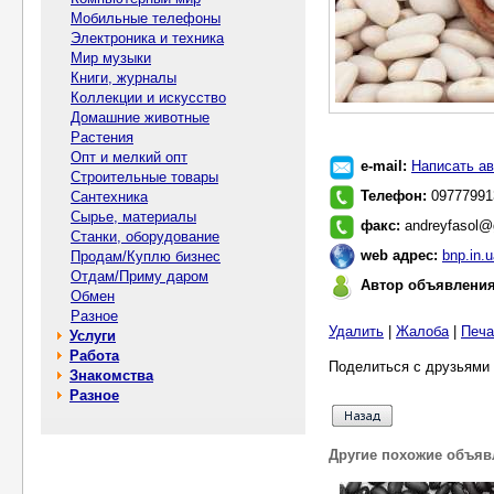
Мобильные телефоны
Электроника и техника
Мир музыки
Книги, журналы
Коллекции и искусство
Домашние животные
Растения
Опт и мелкий опт
e-mail:
Написать ав
Строительные товары
Телефон:
09777991
Сантехника
Сырье, материалы
факс:
andreyfasol@
Станки, оборудование
web адрес:
bnp.in.
Продам/Куплю бизнес
Отдам/Приму даром
Автор объявлени
Обмен
Разное
Удалить
|
Жалоба
|
Печа
Услуги
Работа
Поделиться с друзьями 
Знакомства
Разное
Другие похожие объяв