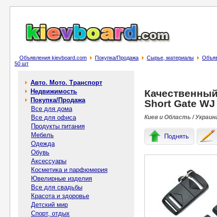
Объявления kievboard.com
Покупка/Продажа
Сырье, материалы
Объяв
50 шт
Авто. Мото. Транспорт
Недвижимость
Качественный
Покупка/Продажа
Short Gate WJ
Все для дома
Все для офиса
Киев и Область / Украин
Продукты питания
Мебель
Поднять
Одежда
Обувь
Аксессуары
Косметика и парфюмерия
Ювелирные изделия
Все для свадьбы
Красота и здоровье
Детский мир
Спорт, отдых