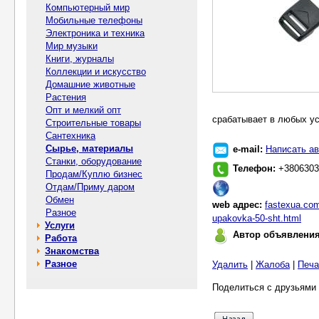
Компьютерный мир
Мобильные телефоны
Электроника и техника
Мир музыки
Книги, журналы
Коллекции и искусство
Домашние животные
Растения
Опт и мелкий опт
срабатывает в любых ус
Строительные товары
Сантехника
Сырье, материалы
e-mail:
Написать ав
Станки, оборудование
Телефон:
+3806303
Продам/Куплю бизнес
Отдам/Приму даром
Обмен
web адрес:
fastexua.com
Разное
upakovka-50-sht.html
Услуги
Автор объявлени
Работа
Знакомства
Разное
Удалить
|
Жалоба
|
Печа
Поделиться с друзьями 