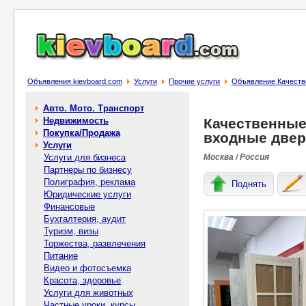
Объявления kievboard.com
Услуги
Прочие услуги
Объявление Качеств
Авто. Мото. Транспорт
Недвижимость
Качественные
Покупка/Продажа
входные двер
Услуги
Услуги для бизнеса
Москва / Россия
Партнеры по бизнесу
Полиграфия, реклама
Поднять
Юридические услуги
Финансовые
Бухгалтерия, аудит
Туризм, визы
Торжества, развлечения
Питание
Видео и фотосъемка
Красота, здоровье
Услуги для животных
Частные уроки, курсы