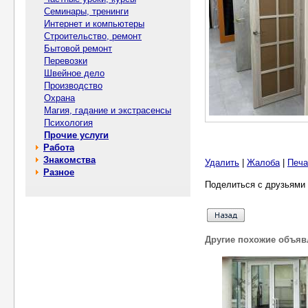
Семинары, тренинги
Интернет и компьютеры
Строительство, ремонт
Бытовой ремонт
Перевозки
Швейное дело
Производство
Охрана
Магия, гадание и экстрасенсы
Психология
Прочие услуги
Работа
Знакомства
Удалить
|
Жалоба
|
Печа
Разное
Поделиться с друзьями 
Другие похожие объяв