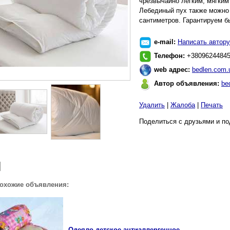
чрезвычайно легким, мягким 
Лебединый пух также можно 
сантиметров. Гарантируем б
e-mail:
Написать автору
Телефон:
+3809624484
web адрес:
bedlen.com.
Автор объявления:
be
Удалить
|
Жалоба
|
Печать
Поделиться с друзьями и по
похожие объявления:
Одеяло детское антиаллергенное.