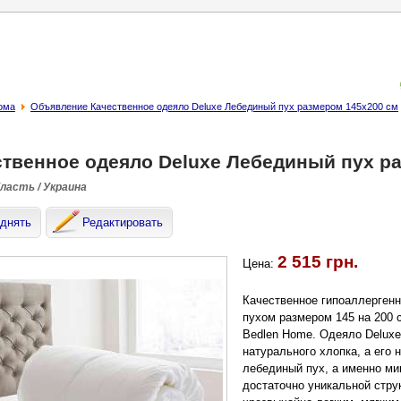
ома
Объявление Качественное одеяло Deluxe Лебединый пух размером 145х200 см
ственное одеяло Deluxe Лебединый пух р
бласть / Украина
днять
Редактировать
2 515 грн.
Цена:
Качественное гипоаллерген
пухом размером 145 на 200 
Bedlen Home. Одеяло Deluxe
натурального хлопка, а его
лебединый пух, а именно ми
достаточно уникальной струк