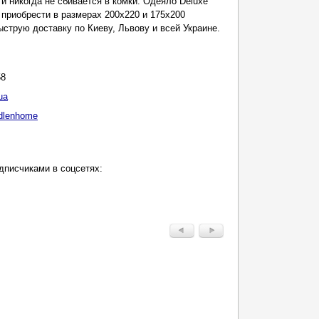
и никогда не сбивается в комки. Одеяло Deluxe
приобрести в размерах 200x220 и 175x200
ыструю доставку по Киеву, Львову и всей Украине.
58
ua
dlenhome
дписчиками в соцсетях: