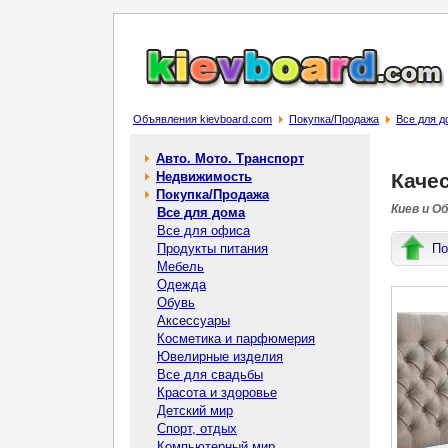
Объявления kievboard.com
Покупка/Продажа
Все для д
Авто. Мото. Транспорт
Недвижимость
Каче
Покупка/Продажа
Киев и О
Все для дома
Все для офиса
Продукты питания
По
Мебель
Одежда
Обувь
Аксессуары
Косметика и парфюмерия
Ювелирные изделия
Все для свадьбы
Красота и здоровье
Детский мир
Спорт, отдых
Компьютерный мир