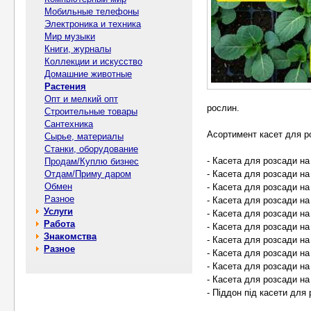
Мобильные телефоны
Электроника и техника
Мир музыки
Книги, журналы
Коллекции и искусство
Домашние животные
Растения
Опт и мелкий опт
рослин.
Строительные товары
Сантехника
Асортимент касет для р
Сырье, материалы
Станки, оборудование
- Касета для розсади на
Продам/Куплю бизнес
Отдам/Приму даром
- Касета для розсади на
Обмен
- Касета для розсади на
Разное
- Касета для розсади на
Услуги
- Касета для розсади на
Работа
- Касета для розсади на
Знакомства
- Касета для розсади на
Разное
- Касета для розсади на
- Касета для розсади на
- Касета для розсади на
- Піддон під касети для