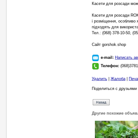
Касети для розсади можн
Касети для розсади ROK
і розміщення, особливо
підходять для використа
Тел.: (068) 378-10-50, (0
Cайт gorshok.shop
e-mail:
Написать ав
Телефон:
(068)3781
Удалить
|
Жалоба
|
Печа
Поделиться с друзьями 
Другие похожие объяв