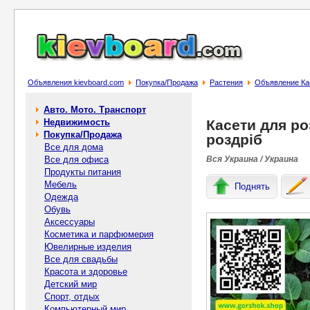
Объявления kievboard.com
Покупка/Продажа
Растения
Объявление Кас
Авто. Мото. Транспорт
Недвижимость
Касети для ро
Покупка/Продажа
роздріб
Все для дома
Все для офиса
Вся Украина / Украина
Продукты питания
Мебель
Поднять
Одежда
Обувь
Аксессуары
Косметика и парфюмерия
Ювелирные изделия
Все для свадьбы
Красота и здоровье
Детский мир
Спорт, отдых
Компьютерный мир