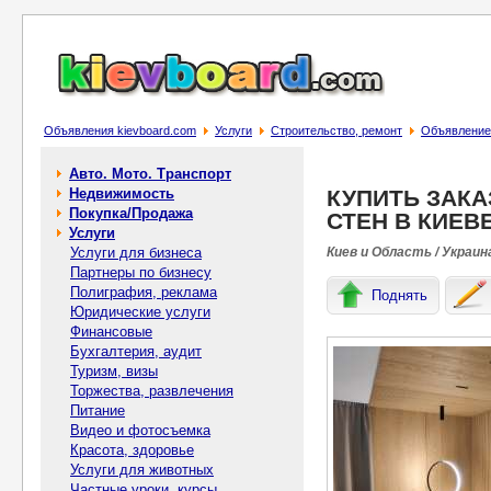
Объявления kievboard.com
Услуги
Строительство, ремонт
Объявлени
Авто. Мото. Транспорт
Недвижимость
КУПИТЬ ЗАКА
Покупка/Продажа
СТЕН В КИЕВ
Услуги
Услуги для бизнеса
Киев и Область / Украин
Партнеры по бизнесу
Полиграфия, реклама
Поднять
Юридические услуги
Финансовые
Бухгалтерия, аудит
Туризм, визы
Торжества, развлечения
Питание
Видео и фотосъемка
Красота, здоровье
Услуги для животных
Частные уроки, курсы