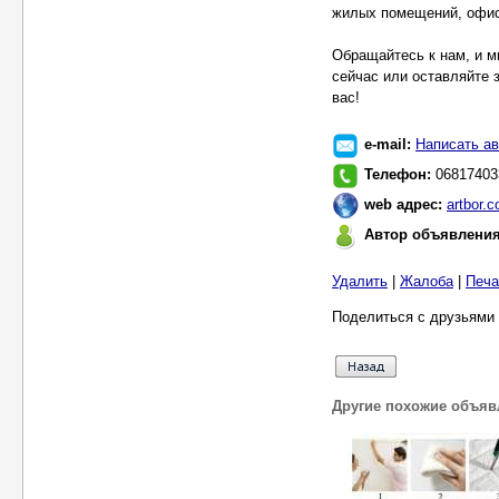
жилых помещений, офисо
Обращайтесь к нам, и м
сейчас или оставляйте 
вас!
e-mail:
Написать ав
Телефон:
06817403
web адрес:
artbor.
Автор объявлени
Удалить
|
Жалоба
|
Печа
Поделиться с друзьями 
Другие похожие объяв