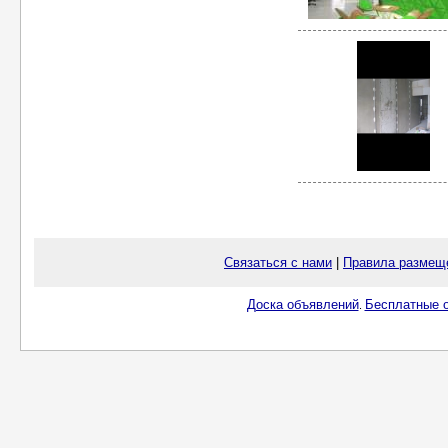
Связаться с нами
|
Правила размещ
Доска объявлений
Бесплатные о
.