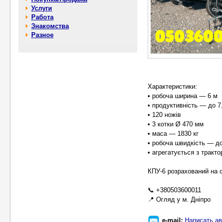
Услуги
Работа
Знакомства
Разное
Характеристики:
• робоча ширина — 6 м
• продуктивність — до 7,
• 120 ножів
• 3 котки Ø 470 мм
• маса — 1830 кг
• робоча швидкість — до
• агрегатується з тракто
КПУ-6 розрахований на с
📞 +380503600011
📍 Огляд у м. Дніпро
e-mail:
Написать ав