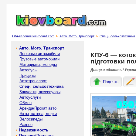
Объявления kievboard.com
Авто. Мото. Транспорт
Спец-, cельхозтехника
Авто. Мото. Транспорт
Легковые автомобили
КПУ-6 — кото
Грузовые автомобили
підготовки по
Мотоциклы, мопеды
Автобусы
Днепр и область / Украи
Прицепы
Автотранспорт
Поднять
Спец-, cельхозтехника
Запчасти, аксессуары
Автоуслуги
Обмен
Аренда/Прокат авто
Яхты, катера, лодки
Велосипеды
Разное
Недвижимость
Покупка/Продажа