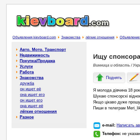
Объявления kievboard.com
Знакомства
лёгкие отношения
Объявление
Авто. Мото. Транспорт
Недвижимость
Ищу спонсор
Покупка/Продажа
Винница и область / Укр
Услуги
Работа
Знакомства
Поднять
дружба
он ищет её
Я молода дівчина 18 рок
она ищет его
Шукаю спонсорскі відно
он ищет его
Якщо цікаво дуже прош
она ищет её
Пиши в телеграм Meri_li
лёгкие отношения
Разное
e-mail:
Написать ав
Телефон:
не указа