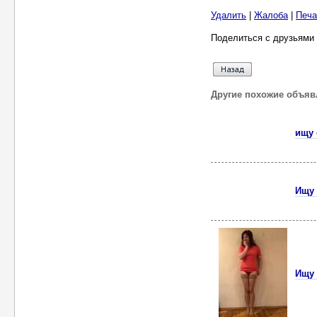
Удалить
|
Жалоба
|
Печа
Поделиться с друзьями 
Другие похожие объяв
ищу 
Ищу 
Ищу 