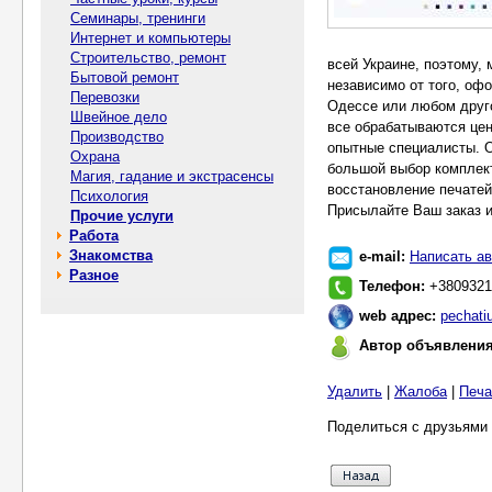
Семинары, тренинги
Интернет и компьютеры
Строительство, ремонт
всей Украине, поэтому,
Бытовой ремонт
независимо от того, оф
Перевозки
Одессе или любом друго
Швейное дело
все обрабатываются цен
Производство
опытные специалисты. О
Охрана
большой выбор комплект
Магия, гадание и экстрасенсы
восстановление печатей
Психология
Присылайте Ваш заказ и
Прочие услуги
Работа
Знакомства
e-mail:
Написать ав
Разное
Телефон:
+3809321
web адрес:
pechati
Автор объявлени
Удалить
|
Жалоба
|
Печа
Поделиться с друзьями 