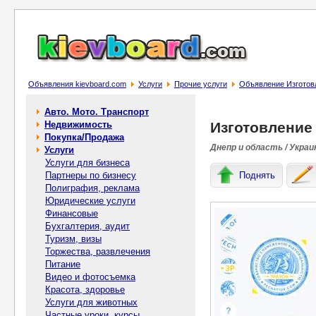
Объявления kievboard.com
Услуги
Прочие услуги
Объявление Изготовл
Авто. Мото. Транспорт
Недвижимость
Изготовление
Покупка/Продажа
Днепр и область / Украи
Услуги
Услуги для бизнеса
Партнеры по бизнесу
Поднять
Полиграфия, реклама
Юридические услуги
Финансовые
Бухгалтерия, аудит
Туризм, визы
Торжества, развлечения
Питание
Видео и фотосъемка
Красота, здоровье
Услуги для животных
Частные уроки, курсы