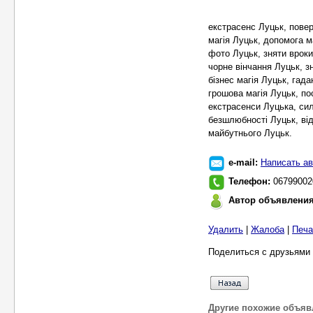
екстрасенс Луцьк, повер
магія Луцьк, допомога м
фото Луцьк, зняти врок
чорне вінчання Луцьк, з
бізнес магія Луцьк, гад
грошова магія Луцьк, по
екстрасенси Луцька, сил
безшлюбності Луцьк, від
майбутнього Луцьк.
e-mail:
Написать ав
Телефон:
06799002
Автор объявлени
Удалить
|
Жалоба
|
Печа
Поделиться с друзьями 
Другие похожие объяв