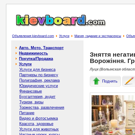
Объявления kievboard.com
Услуги
Магия, гадание и экстрасенсы
Объяв
Авто. Мото. Транспорт
Недвижимость
Зняття негати
Покупка/Продажа
Ворожіння. Гр
Услуги
Услуги для бизнеса
Луцк (Волынская область
Партнеры по бизнесу
Полиграфия, реклама
Поднять
Юридические услуги
Финансовые
Бухгалтерия, аудит
Туризм, визы
Торжества, развлечения
Питание
Видео и фотосъемка
Красота, здоровье
Услуги для животных
Частные уроки, курсы