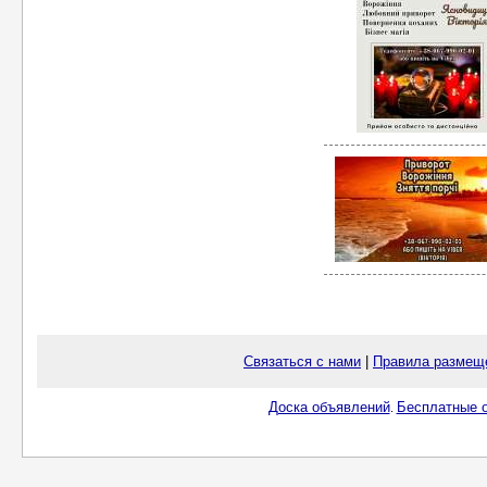
Связаться с нами
|
Правила размещ
Доска объявлений
Бесплатные о
.