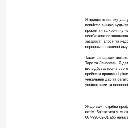
Я приділяю велику уваг
повністю знімаю будь-як
прокляття та хронічну н
обов'язково встановлюю 
заздрості, злості та не
персональні захисні аму
Також ви завжди можете
Таро та Ленорман. Я де
що відбувається в сьог
прийняти правильні ріш
унікальний дар та бага
успішнішими та впевнен
Якщо вам потрібна проф
потім. Зв'язатися зі мн
067-990-02-01 або написа