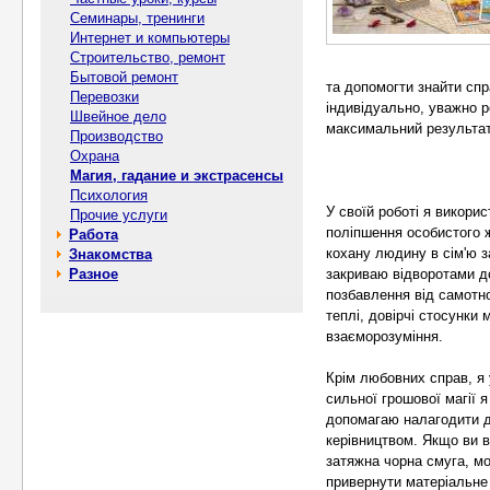
Семинары, тренинги
Интернет и компьютеры
Строительство, ремонт
Бытовой ремонт
та допомогти знайти сп
Перевозки
індивідуально, уважно р
Швейное дело
максимальний результат
Производство
Охрана
Магия, гадание и экстрасенсы
Психология
У своїй роботі я викори
Прочие услуги
поліпшення особистого 
Работа
кохану людину в сім'ю з
Знакомства
Разное
закриваю відворотами д
позбавлення від самотн
теплі, довірчі стосунки
взаєморозуміння.
Крім любовних справ, я 
сильної грошової магії я
допомагаю налагодити до
керівництвом. Якщо ви в
затяжна чорна смуга, м
привернути матеріальне