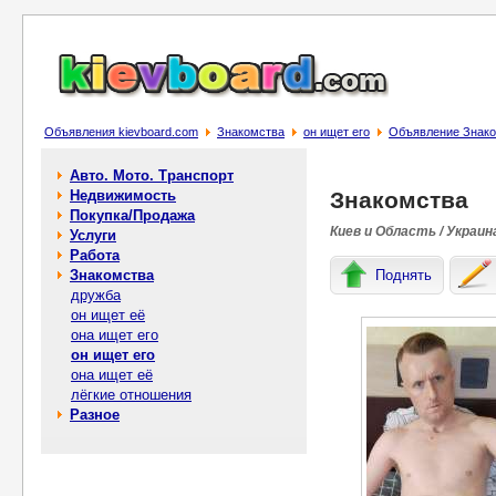
Объявления kievboard.com
Знакомства
он ищет его
Объявление Знак
Авто. Мото. Транспорт
Недвижимость
Знакомства
Покупка/Продажа
Киев и Область / Украин
Услуги
Работа
Знакомства
Поднять
дружба
он ищет её
она ищет его
он ищет его
она ищет её
лёгкие отношения
Разное