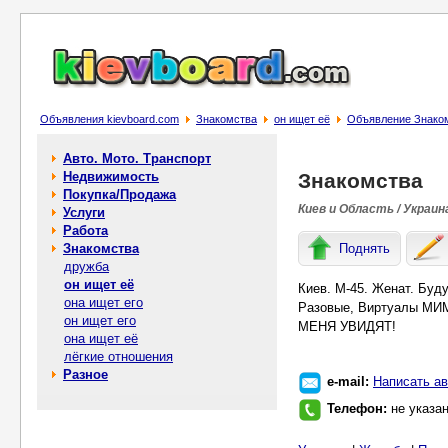
Объявления kievboard.com
Знакомства
он ищет её
Объявление Знако
Авто. Мото. Транспорт
Недвижимость
Знакомства
Покупка/Продажа
Киев и Область / Украин
Услуги
Работа
Знакомства
Поднять
дружба
он ищет её
Киев. М-45. Женат. Буд
она ищет его
Разовые, Виртуалы МИ
он ищет его
МЕНЯ УВИДЯТ!
она ищет её
лёгкие отношения
Разное
e-mail:
Написать ав
Телефон:
не указа