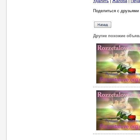
Удалить
|
Жалоба
|
Печа
Поделиться с друзьями 
Другие похожие объяв