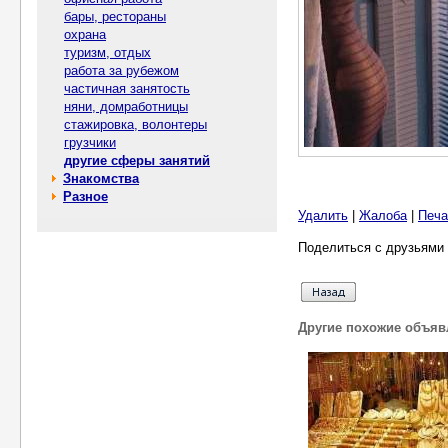
бары, рестораны
охрана
туризм, отдых
работа за рубежом
частичная занятость
няни, домработницы
стажировка, волонтеры
грузчики
другие сферы занятий
Знакомства
Разное
Удалить
|
Жалоба
|
Печа
Поделиться с друзьями 
Другие похожие объяв