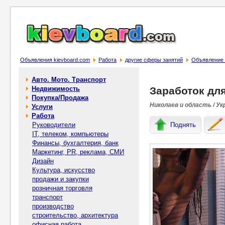
Объявления kievboard.com
Работа
другие сферы занятий
Объявление 
Авто. Мото. Транспорт
Недвижимость
Заработок дл
Покупка/Продажа
Николаев и область / Ук
Услуги
Работа
Руководители
Поднять
IT, телеком, компьютеры
Финансы, бухгалтерия, банк
Маркетинг, PR, реклама, СМИ
Дизайн
Культура, искусство
продажи и закупки
розничная торговля
транспорт
производство
строительство, архитектура
офисная работа