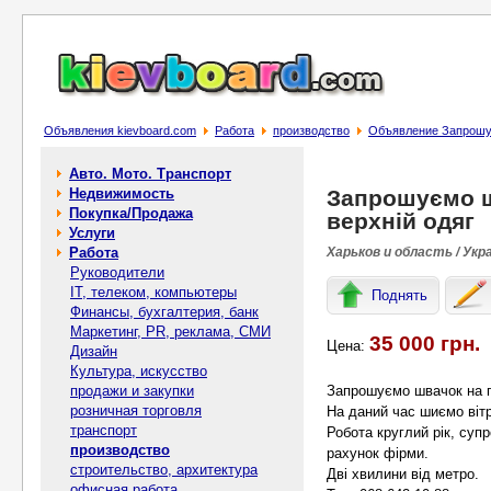
Объявления kievboard.com
Работа
производство
Объявление Запрошує
Авто. Мото. Транспорт
Недвижимость
Запрошуємо ш
Покупка/Продажа
верхній одяг
Услуги
Работа
Харьков и область / Укр
Руководители
IT, телеком, компьютеры
Поднять
Финансы, бухгалтерия, банк
Маркетинг, PR, реклама, СМИ
35 000 грн.
Цена:
Дизайн
Культура, искусство
продажи и закупки
Запрошуємо швачок на по
розничная торговля
На даний час шиємо вітр
транспорт
Робота круглий рік, суп
производство
рахунок фірми.
строительство, архитектура
Дві хвилини від метро.
офисная работа