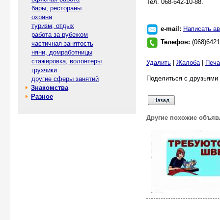
Тел. 068-642-10-88.
бары, рестораны
охрана
туризм, отдых
e-mail:
Написать ав
работа за рубежом
Телефон:
(068)642
частичная занятость
няни, домработницы
стажировка, волонтеры
Удалить
|
Жалоба
|
Печа
грузчики
Поделиться с друзьями 
другие сферы занятий
Знакомства
Разное
Другие похожие объяв