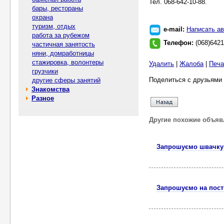
Тел. 068-642-10-88.
бары, рестораны
охрана
туризм, отдых
e-mail:
Написать ав
работа за рубежом
Телефон:
(068)642
частичная занятость
няни, домработницы
стажировка, волонтеры
Удалить
|
Жалоба
|
Печа
грузчики
Поделиться с друзьями 
другие сферы занятий
Знакомства
Разное
Другие похожие объяв
Запрошуємо швачку 
Запрошуємо на пості