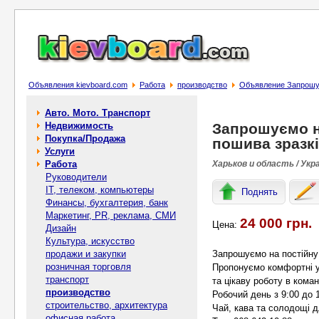
Объявления kievboard.com
Работа
производство
Объявление Запрошує
Авто. Мото. Транспорт
Недвижимость
Запрошуємо н
Покупка/Продажа
пошива зразк
Услуги
Работа
Харьков и область / Укр
Руководители
IT, телеком, компьютеры
Поднять
Финансы, бухгалтерия, банк
Маркетинг, PR, реклама, СМИ
24 000 грн.
Цена:
Дизайн
Культура, искусство
продажи и закупки
Запрошуємо на постійну
розничная торговля
Пропонуємо комфортні ум
транспорт
та цікаву роботу в кома
производство
Робочий день з 9:00 до 1
строительство, архитектура
Чай, кава та солодощі 
офисная работа