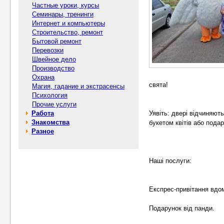
Частные уроки, курсы
Семинары, тренинги
Интернет и компьютеры
Строительство, ремонт
Бытовой ремонт
Перевозки
Швейное дело
Производство
Охрана
свята!
Магия, гадание и экстрасенсы
Психология
Прочие услуги
Работа
Уявіть: двері відчиняють
Знакомства
букетом квітів або пода
Разное
Наші послуги:
Експрес-привітання вдом
Подарунок від панди.