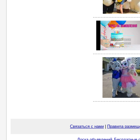
Связаться с нами
|
Правила размещ
Доска объявлений
Бесплатные о
.