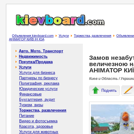
Объявления kievboard.com
Услуги
Торжества, развлечения
Объявление
АНІМАТОР КИЇВ ІН ЮА
Авто. Мото. Транспорт
Недвижимость
Замов незабут
Покупка/Продажа
величезною н
Услуги
АНІМАТОР КИЇ
Услуги для бизнеса
Партнеры по бизнесу
Киев и Область / Украин
Полиграфия, реклама
Юридические услуги
Поднять
Финансовые
Бухгалтерия, аудит
Туризм, визы
Торжества, развлечения
Питание
Видео и фотосъемка
Красота, здоровье
Услуги для животных