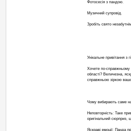
Фотосесія з пандою.
Музичний супровід.
Зробіть свято незабутні
Унікальне привітання з 
Хочете по-справжньому з
області? Величезна, яс
справжньою зіркою вашо
Чому вибирають саме н
Неповторність: Таке при
оригінальний сюрприз, 
Яскраві емоції: Панда 