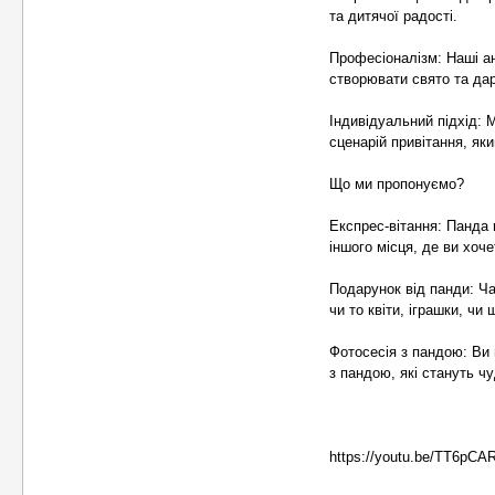
та дитячої радості.
Професіоналізм: Наші ан
створювати свято та да
Індивідуальний підхід: 
сценарій привітання, яки
Що ми пропонуємо?
Експрес-вітання: Панда 
іншого місця, де ви хоч
Подарунок від панди: Ч
чи то квіти, іграшки, чи
Фотосесія з пандою: Ви 
з пандою, які стануть ч
https://youtu.be/TT6pC