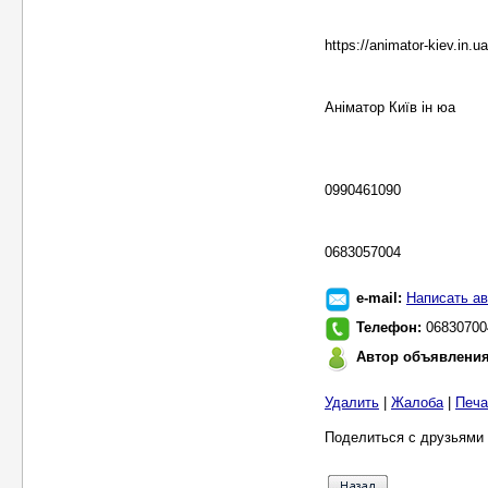
https://animator-kiev.in.u
Аніматор Київ ін юа
0990461090
0683057004
e-mail:
Написать ав
Телефон:
06830700
Автор объявлени
Удалить
|
Жалоба
|
Печа
Поделиться с друзьями 