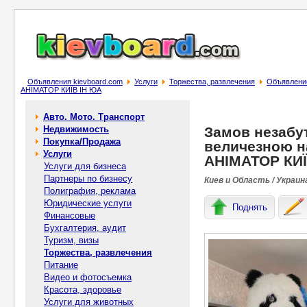
Объявления kievboard.com
Услуги
Торжества, развлечения
Объявление
АНІМАТОР КИЇВ ІН ЮА
Авто. Мото. Транспорт
Недвижимость
Замов незабут
Покупка/Продажа
величезною н
Услуги
АНІМАТОР КИЇ
Услуги для бизнеса
Партнеры по бизнесу
Киев и Область / Украин
Полиграфия, реклама
Юридические услуги
Поднять
Финансовые
Бухгалтерия, аудит
Туризм, визы
Торжества, развлечения
Питание
Видео и фотосъемка
Красота, здоровье
Услуги для животных