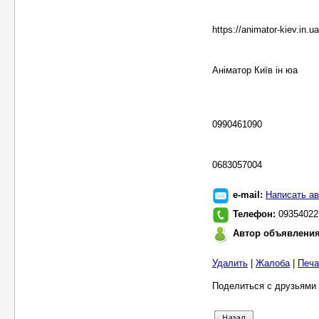
https://animator-kiev.in.u
Аніматор Київ ін юа
0990461090
0683057004
e-mail:
Написать ав
Телефон:
09354022
Автор объявлени
Удалить
|
Жалоба
|
Печа
Поделиться с друзьями 