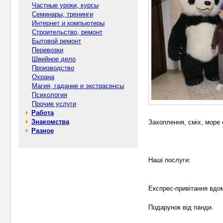
Частные уроки, курсы
Семинары, тренинги
Интернет и компьютеры
Строительство, ремонт
Бытовой ремонт
Перевозки
Швейное дело
Производство
Охрана
Магия, гадание и экстрасенсы
Психология
Прочие услуги
Работа
Знакомства
Захоплення, сміх, море 
Разное
Наші послуги:
Експрес-привітання вдом
Подарунок від панди.