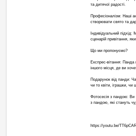
та дитячої радості.
Професіоналізм: Наші ан
створювати свято та да
Індивідуальний підхід: 
сценарій привітання, яки
Що ми пропонуємо?
Експрес-вітання: Панда 
іншого місця, де ви хоч
Подарунок від панди: Ч
чи то квіти, іграшки, чи
Фотосесія з пандою: Ви 
з пандою, які стануть ч
https://youtu.be/TT6pC