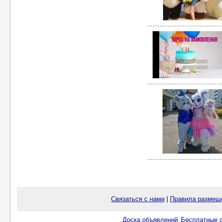
Связаться с нами
|
Правила размещ
Доска объявлений
Бесплатные о
.