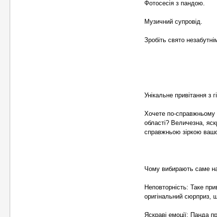
Фотосесія з пандою.
Музичний супровід.
Зробіть свято незабутні
Унікальне привітання з 
Хочете по-справжньому з
області? Величезна, яс
справжньою зіркою вашо
Чому вибирають саме н
Неповторність: Таке при
оригінальний сюрприз, 
Яскраві емоції: Панда 