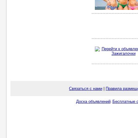
Связаться с нами
|
Правила размещ
Доска объявлений
Бесплатные о
.