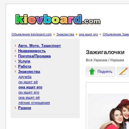
Объявления kievboard.com
Знакомства
она ищет его
Объявление Зажи
Авто. Мото. Транспорт
Недвижимость
Зажигалочки
Покупка/Продажа
Вся Украина / Украина
Услуги
Работа
Знакомства
Поднять
дружба
он ищет её
она ищет его
он ищет его
она ищет её
лёгкие отношения
Разное