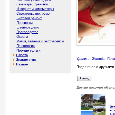
Семинары, тренинги
Интернет и компьютеры
Строительство, ремонт
Бытовой ремонт
Перевозки
Швейное дело
Производство
Охрана
Магия, гадание и экстрасенсы
Психология
Прочие услуги
Работа
Удалить
|
Жалоба
|
Печа
Знакомства
Разное
Поделиться с друзьями 
Другие похожие объяв
Бу
ко
ві