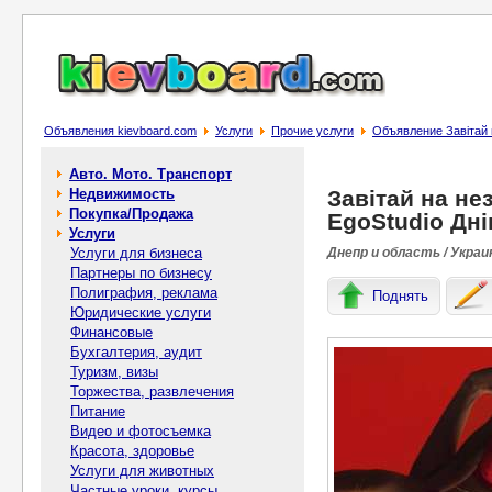
Объявления kievboard.com
Услуги
Прочие услуги
Объявление Завітай н
Авто. Мото. Транспорт
Недвижимость
Завітай на не
Покупка/Продажа
EgoStudio Дн
Услуги
Услуги для бизнеса
Днепр и область / Украи
Партнеры по бизнесу
Полиграфия, реклама
Поднять
Юридические услуги
Финансовые
Бухгалтерия, аудит
Туризм, визы
Торжества, развлечения
Питание
Видео и фотосъемка
Красота, здоровье
Услуги для животных
Частные уроки, курсы