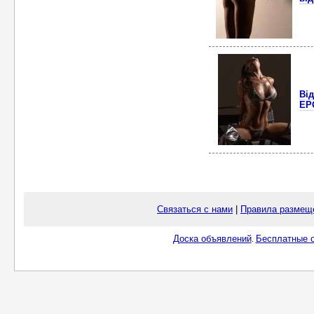
Ві
ЕР
Связаться с нами
|
Правила размещ
Доска объявлений
Бесплатные о
.