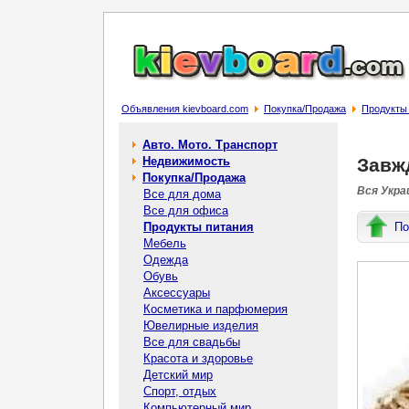
Объявления kievboard.com
Покупка/Продажа
Продукты
Авто. Мото. Транспорт
Недвижимость
Завжд
Покупка/Продажа
Вся Украи
Все для дома
Все для офиса
Продукты питания
По
Мебель
Одежда
Обувь
Аксессуары
Косметика и парфюмерия
Ювелирные изделия
Все для свадьбы
Красота и здоровье
Детский мир
Спорт, отдых
Компьютерный мир