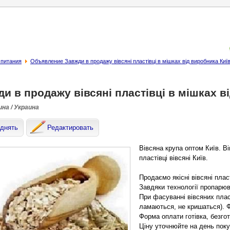
 питания
Объявление Завжди в продажу вівсяні пластівці в мішках від виробника Київ
и в продажу вівсяні пластівці в мішках в
на / Украина
днять
Редактировать
Вівсяна крупа оптом Київ. Ві
пластівці вівсяні Київ.
Продаємо якісні вівсяні пласт
Завдяки технології пропарюв
При фасуванні вівсяних плас
ламаються, не кришаться). Ф
Форма оплати готівка, безго
Ціну уточнюйте на день поку