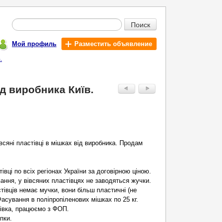
Поиск
Мой профиль
Разместить объявление
.
ід виробника Київ.
всяні пластівці в мішках від виробника. Продам
івці по всіх регіонах України за договірною ціною.
ання, у вівсяних пластівцях не заводяться жучки.
тівців немає мучки, вони більш пластичні (не
асування в поліпропіленових мішках по 25 кг.
тівка, працюємо з ФОП.
пки.