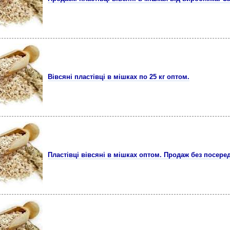
Вівсяні пластівці в мішках по 25 кг оптом.
Пластівці вівсяні в мішках оптом. Продаж без посере