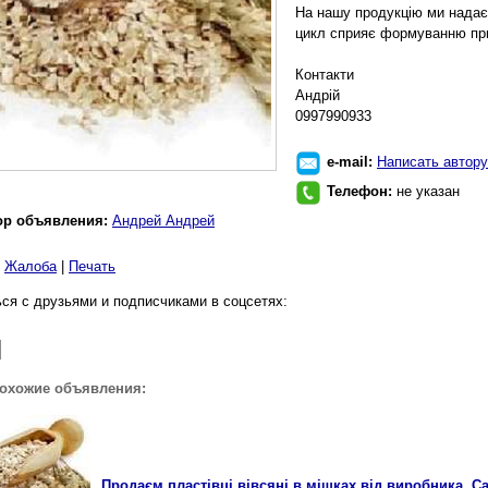
На нашу продукцію ми надає
цикл сприяє формуванню при
Контакти
Андрій
0997990933
e-mail:
Написать автору
Телефон:
не указан
ор объявления:
Андрей Андрей
|
Жалоба
|
Печать
ся с друзьями и подписчиками в соцсетях:
похожие объявления:
Продаєм пластівці вівсяні в мішках від виробника. С