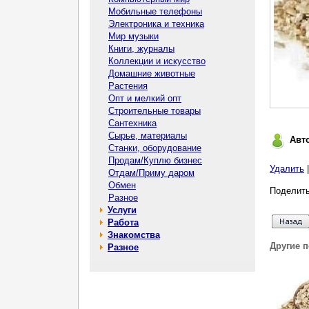
Мобильные телефоны
Электроника и техника
Мир музыки
Книги, журналы
Коллекции и искусство
Домашние животные
Растения
Опт и мелкий опт
Строительные товары
Сантехника
Сырье, материалы
Авт
Станки, оборудование
Продам/Куплю бизнес
Удалить
Отдам/Приму даром
Обмен
Поделить
Разное
Услуги
Работа
Знакомства
Другие 
Разное