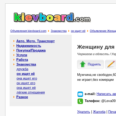
Объявления kievboard.com
Знакомства
он ищет её
Объявление Женщи
Авто. Мото. Транспорт
Недвижимость
Женщину для 
Покупка/Продажа
Чернигов и область / Ук
Услуги
Работа
Знакомства
Поднять
дружба
он ищет её
Мужчина,не свободен,6
она ищет его
не играет,без комерции
он ищет его
она ищет её
лёгкие отношения
e-mail:
Написать ав
Разное
Телефон:
@Leva09
Удалить
|
Жалоба
|
Печа