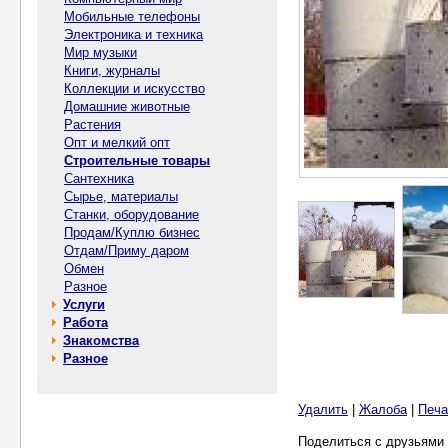
Мобильные телефоны
Электроника и техника
Мир музыки
Книги, журналы
Коллекции и искусство
Домашние животные
Растения
Опт и мелкий опт
Строительные товары
Сантехника
Сырье, материалы
Станки, оборудование
Продам/Куплю бизнес
Отдам/Приму даром
Обмен
Разное
Услуги
Работа
Знакомства
Разное
Удалить
|
Жалоба
|
Печа
Поделиться с друзьями 