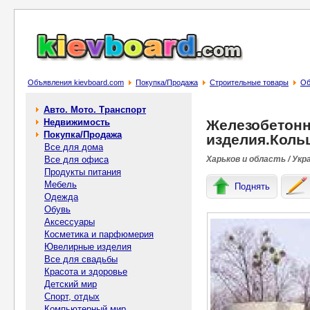
Объявления kievboard.com
Покупка/Продажа
Строительные товары
Об
Авто. Мото. Транспорт
Недвижимость
Железобетон
Покупка/Продажа
изделия.Коль
Все для дома
Все для офиса
Харьков и область / Укр
Продукты питания
Мебель
Поднять
Одежда
Обувь
Аксессуары
Косметика и парфюмерия
Ювелирные изделия
Все для свадьбы
Красота и здоровье
Детский мир
Спорт, отдых
Компьютерный мир