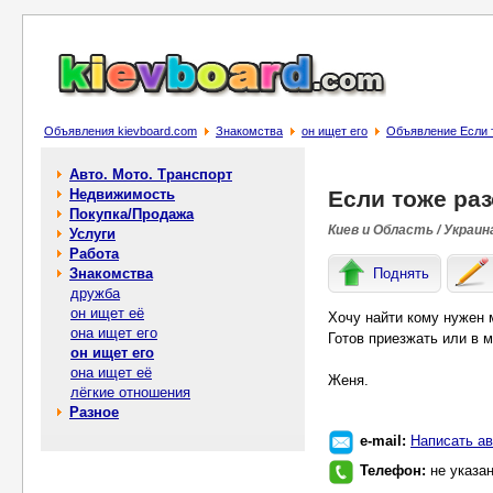
Объявления kievboard.com
Знакомства
он ищет его
Объявление Если 
Авто. Мото. Транспорт
Недвижимость
Если тоже ра
Покупка/Продажа
Киев и Область / Украин
Услуги
Работа
Знакомства
Поднять
дружба
он ищет её
Хочу найти кому нужен 
она ищет его
Готов приезжать или в 
он ищет его
она ищет её
Женя.
лёгкие отношения
Разное
e-mail:
Написать ав
Телефон:
не указа