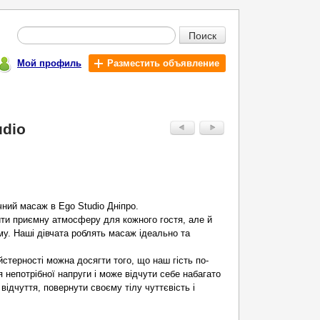
Поиск
Мой профиль
Разместить объявление
udio
ний масаж в Ego Studio Дніпро.
ити приємну атмосферу для кожного гостя, але й
му. Наші дівчата роблять масаж ідеально та
стерності можна досягти того, що наш гість по-
непотрібної напруги і може відчути себе набагато
відчуття, повернути своєму тілу чуттєвість і