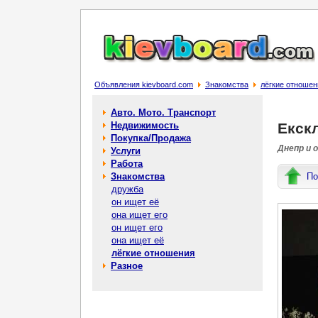
Объявления kievboard.com
Знакомства
лёгкие отношен
Авто. Мото. Транспорт
Недвижимость
Екск
Покупка/Продажа
Днепр и 
Услуги
Работа
Знакомства
По
дружба
он ищет её
она ищет его
он ищет его
она ищет её
лёгкие отношения
Разное