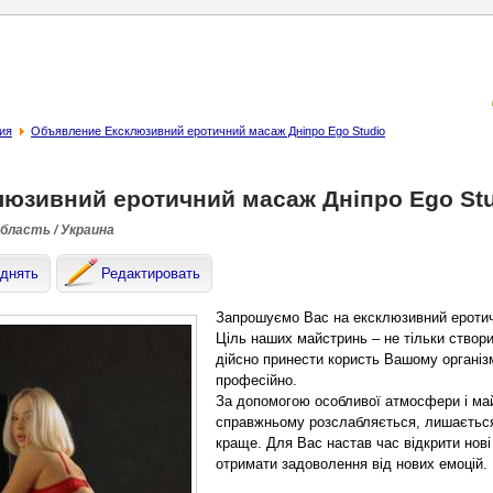
ия
Объявление Ексклюзивний еротичний масаж Дніпро Ego Studio
люзивний еротичний масаж Дніпро Ego St
область / Украина
днять
Редактировать
Запрошуємо Вас на ексклюзивний еротич
Ціль наших майстринь – не тільки створ
дійсно принести користь Вашому організ
професійно.
За допомогою особливої атмосфери і май
справжньому розслабляється, лишається 
краще. Для Вас настав час відкрити нові 
отримати задоволення від нових емоцій.