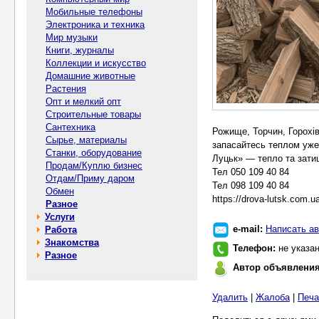
Мобильные телефоны
Электроника и техника
Мир музыки
Книги, журналы
Коллекции и искусство
Домашние животные
Растения
Опт и мелкий опт
Строительные товары
Сантехника
Рожище, Торчин, Горохів
Сырье, материалы
запасайтесь теплом уже
Станки, оборудование
Луцьк» — тепло та зати
Продам/Куплю бизнес
Тел 050 109 40 84
Отдам/Приму даром
Тел 098 109 40 84
Обмен
https://drova-lutsk.com.u
Разное
Услуги
e-mail:
Написать ав
Работа
Знакомства
Телефон:
не указа
Разное
Автор объявлени
Удалить
|
Жалоба
|
Печа