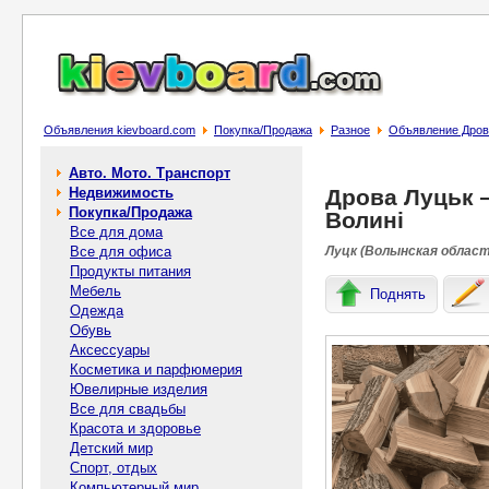
Объявления kievboard.com
Покупка/Продажа
Разное
Объявление Дрова
Авто. Мото. Транспорт
Недвижимость
Дрова Луцьк 
Покупка/Продажа
Волині
Все для дома
Все для офиса
Луцк (Волынская область
Продукты питания
Мебель
Поднять
Одежда
Обувь
Аксессуары
Косметика и парфюмерия
Ювелирные изделия
Все для свадьбы
Красота и здоровье
Детский мир
Спорт, отдых
Компьютерный мир