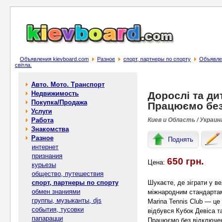
Объявления kievboard.com
Разное
спорт, партнеры по спорту
Объявлен
світла.
Авто. Мото. Транспорт
Недвижимость
Дорослі та дит
Покупка/Продажа
Працюємо без
Услуги
Работа
Киев и Область / Украин
Знакомства
Разное
Поднять
интернет
признания
650 грн.
Цена:
курьезы
общество, путешествия
спорт, партнеры по спорту
Шукаєте, де зіграти у в
обмен знаниями
міжнародним стандарта
группы, музыканты, djs
Marina Tennis Club — це 
события, тусовки
відбувся Кубок Девіса та
папарацци
Працюємо без відключен