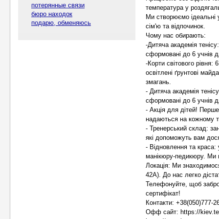
потерянные связи
температура у роздягал
бюро находок
Ми створюємо ідеальні 
подарю, обменяюсь
сім'ю та відпочинок.
Чому нас обирають:
-Дитяча академія тенісу
сформовані до 6 учнів 
-Корти світового рівня: 
освітлені ґрунтові майд
змагань.
- Дитяча академія теніс
сформовані до 6 учнів 
- Акція для дітей! Перш
надаються на кожному т
- Тренерський склад: за
які допоможуть вам дося
- Відновлення та краса:
манікюру-педикюру. Ми 
Локація: Ми знаходимося
42А). До нас легко діст
Телефонуйте, щоб забро
сертифікат!
Контакти: +38(050)777-26
Офф сайт: https://kiev.te