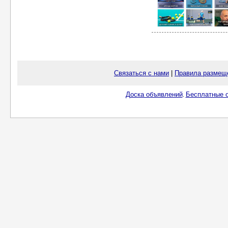
Связаться с нами
|
Правила размещ
Доска объявлений
Бесплатные о
.