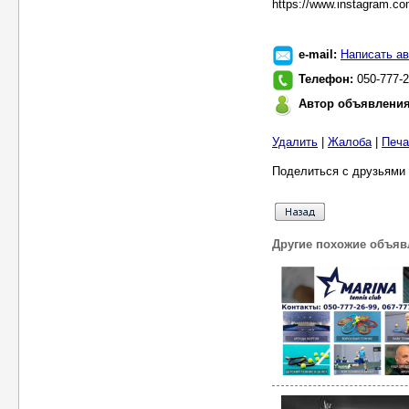
https://www.instagram.co
e-mail:
Написать ав
Телефон:
050-777-2
Автор объявлени
Удалить
|
Жалоба
|
Печа
Поделиться с друзьями 
Другие похожие объяв