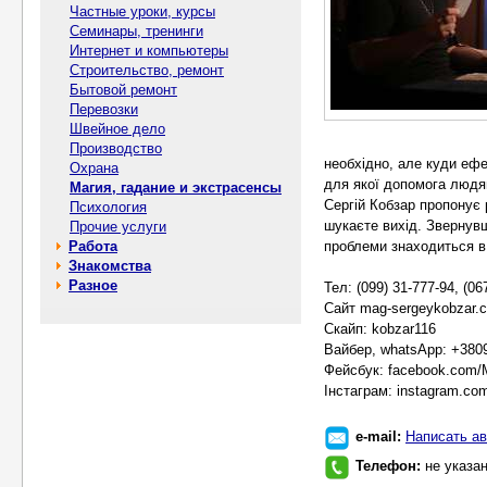
Частные уроки, курсы
Семинары, тренинги
Интернет и компьютеры
Строительство, ремонт
Бытовой ремонт
Перевозки
Швейное дело
Производство
необхідно, але куди ефе
Охрана
для якої допомога людя
Магия, гадание и экстрасенсы
Сергій Кобзар пропонує р
Психология
шукаєте вихід. Звернув
Прочие услуги
Работа
проблеми знаходиться в
Знакомства
Разное
Тел: (099) 31-777-94, (06
Сайт mag-sergeykobzar.
Скайп: kobzar116
Вайбер, whatsApp: +380
Фейсбук: facebook.com/
Інстаграм: instagram.com
e-mail:
Написать ав
Телефон:
не указа