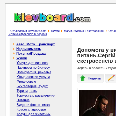
Объявления kievboard.com
Услуги
Магия, гадание и экстрасенсы
Объяв
Битви екстрасенсів в Херсоні
Авто. Мото. Транспорт
Недвижимость
Допомога у в
Покупка/Продажа
питань.Сергій
Услуги
екстрасенсів 
Услуги для бизнеса
Партнеры по бизнесу
Херсон и область / Укра
Полиграфия, реклама
Юридические услуги
Поднять
Финансовые
Бухгалтерия, аудит
Туризм, визы
Торжества, развлечения
Питание
Видео и фотосъемка
Красота, здоровье
Услуги для животных