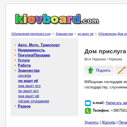
Объявления kievboard.com
Знакомства
он ищет её
Объявление Дом п
Авто. Мото. Транспорт
Недвижимость
Дом прислуга
Покупка/Продажа
Вся Украина / Украина
Услуги
Работа
Знакомства
Поднять
дружба
он ищет её
М45шукаю господарів жі
она ищет его
господарству, слухнянни
он ищет его
она ищет её
лёгкие отношения
e-mail:
Написать ав
Разное
Телефон:
+3907561
Удалить
|
Жалоба
|
Печа