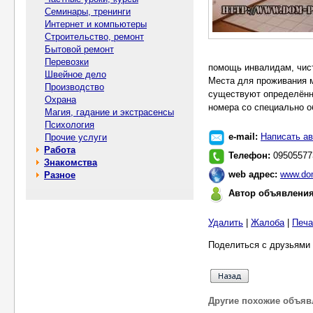
Семинары, тренинги
Интернет и компьютеры
Строительство, ремонт
Бытовой ремонт
Перевозки
помощь инвалидам, чист
Швейное дело
Места для проживания м
Производство
существуют определённ
Охрана
номера со специально 
Магия, гадание и экстрасенсы
Психология
e-mail:
Написать ав
Прочие услуги
Работа
Телефон:
09505577
Знакомства
web адрес:
www.dom
Разное
Автор объявлени
Удалить
|
Жалоба
|
Печа
Поделиться с друзьями 
Другие похожие объяв