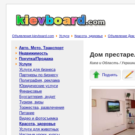
Объявления kievboard.com
Услуги
Красота, здоровье
Объявление Дом
Авто. Мото. Транспорт
Недвижимость
Дом престар
Покупка/Продажа
Киев и Область / Украин
Услуги
Услуги для бизнеса
Партнеры по бизнесу
Поднять
Полиграфия, реклама
Юридические услуги
Финансовые
Бухгалтерия, аудит
Туризм, визы
Торжества, развлечения
Питание
Видео и фотосъемка
Красота, здоровье
Услуги для животных
Частные уроки, курсы