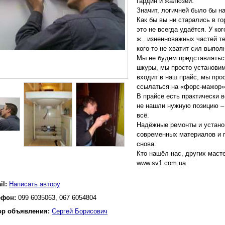
гардин и жалюзей.
Значит, логичней было бы н
Как бы вы ни старались в г
это не всегда удаётся. У ког
ж...изненноважных частей т
кого-то не хватит сил выпол
Мы не будем представляться
шкуры, мы просто установим
входит в наш прайс, мы про
ссылаться на «форс-мажор»
В прайсе есть практически 
не нашли нужную позицию –
всё.
Надёжные ремонты и установ
современных материалов и п
снова.
Кто нашёл нас, других маст
www.sv1.com.ua
il:
Написать автору
ефон:
099 6035063, 067 6054804
ор объявления:
Сергей Борисович