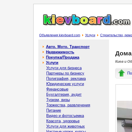
Объявления kievboard.com
Услуги
Строительство, рем
Авто. Мото. Транспорт
Недвижимость
Дома
Покупка/Продажа
Киев и О
Услуги
Услуги для бизнеса
Партнеры по бизнесу
По
Полиграфия, реклама
Юридические услуги
Финансовые
Бухгалтерия, аудит
Туризм, визы
Торжества, развлечения
Питание
Видео и фотосъемка
Красота, здоровье
Услуги для животных
Частные уроки, курсы