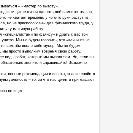
азываться – «мастер по вызову».
ородском цикле жизни сделать всё самостоятельно,
о-то не хватает времени, у кого-то руки растут из
ела, но не приспособлены для физического труда, у
нить ту или иную работу.
 «специалистами по фаянсу» и драть с вас три
 унитаз. Мы не будем говорить, что «клининг» не
сто заметём после себя мусор. Мы не будем
, мы просто выполним вовремя свою работу.
все виды работ, которые мы выполняем. Но, если вы
 обязательно звоните и спрашивайте! Возможно
ки, ценные рекомендации и советы, знание свойств
унктуальность – то, за что нас ценят и приглашают
еров не ищет.