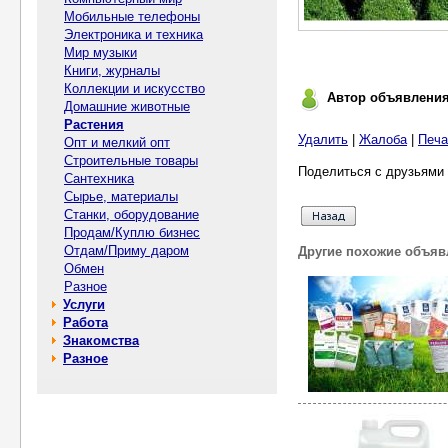
Мобильные телефоны
Электроника и техника
Мир музыки
Книги, журналы
Коллекции и искусство
Автор объявлени
Домашние животные
Растения
Удалить
|
Жалоба
|
Печа
Опт и мелкий опт
Строительные товары
Поделиться с друзьями 
Сантехника
Сырье, материалы
Станки, оборудование
Продам/Куплю бизнес
Отдам/Приму даром
Другие похожие объяв
Обмен
Разное
Услуги
Работа
Знакомства
Разное