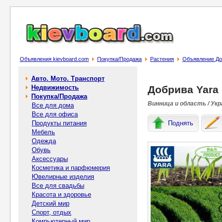
Объявления kievboard.com
Покупка/Продажа
Растения
Объявление До
Авто. Мото. Транспорт
Недвижимость
Добрива Yara
Покупка/Продажа
Винница и область / Укр
Все для дома
Все для офиса
Продукты питания
Поднять
Мебель
Одежда
Обувь
Аксессуары
Косметика и парфюмерия
Ювелирные изделия
Все для свадьбы
Красота и здоровье
Детский мир
Спорт, отдых
Компьютерный мир