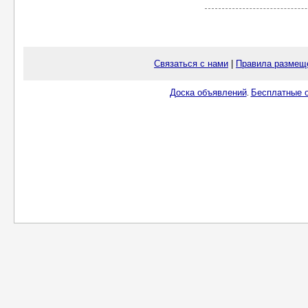
Связаться с нами
|
Правила размещ
Доска объявлений
Бесплатные о
.