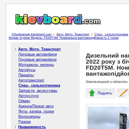
Объявления kievboard.com
Авто. Мото. Транспорт
Спец-, cельхозтехника
бiчним зсувом Модель: FD20T5M. Номiнальна вантажопідйомність 2 тонни
Авто. Мото. Транспорт
Легковые автомобили
Дизельний на
Грузовые автомобили
2022 року з б
Мотоциклы, мопеды
FD20T5M. Ном
Автобусы
вантажопідйо
Прицепы
Автотранспорт
Хмельницкий и область 
Спец-, cельхозтехника
Запчасти, аксессуары
Поднять
Автоуслуги
Обмен
Аренда/Прокат авто
Яхты, катера, лодки
Велосипеды
Разное
Недвижимость