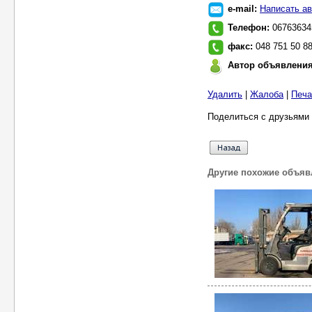
e-mail:
Написать ав
Телефон:
06763634
факс:
048 751 50 8
Автор объявлени
Удалить
|
Жалоба
|
Печа
Поделиться с друзьями 
Другие похожие объяв