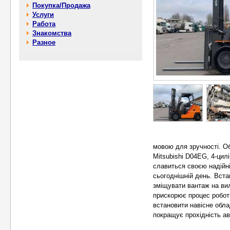
Покупка/Продажа
Услуги
Работа
Знакомства
Разное
мовою для зручності. О
Mitsubishi D04EG, 4-цилі
славиться своєю надійн
сьогоднішній день. Встан
зміщувати вантаж на вил
прискорює процес робот
встановити навісне обла
покращує прохідність ав