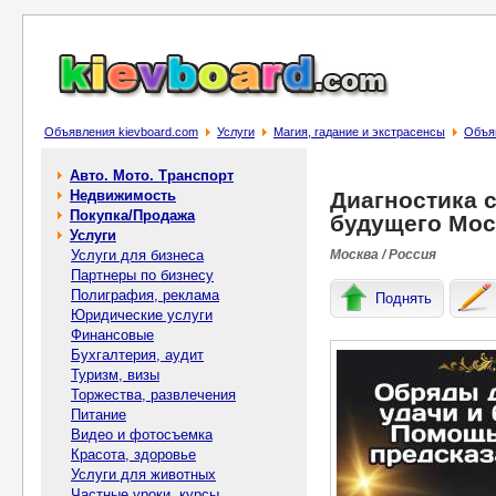
Объявления kievboard.com
Услуги
Магия, гадание и экстрасенсы
Объяв
Авто. Мото. Транспорт
Недвижимость
Диагностика 
Покупка/Продажа
будущего Мос
Услуги
Услуги для бизнеса
Москва / Россия
Партнеры по бизнесу
Полиграфия, реклама
Поднять
Юридические услуги
Финансовые
Бухгалтерия, аудит
Туризм, визы
Торжества, развлечения
Питание
Видео и фотосъемка
Красота, здоровье
Услуги для животных
Частные уроки, курсы