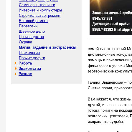
Семинары, тренинги
Интернет и компьютеры
Строительство, ремонт
Бытовой ремонт
Перевозки
Швейное дело
Производство
Охрана
Магия, гадание и экстрасенсы
семейных отношений Мос
Психология
дистанционные консульт
Прочие услуги
помощь в привлечении у
Работа
финансового успеха Мос
Знакомства
эзотерические консульт
Разное
Галина Вишневская – по
Снятие порчи, приворот
Вам кажется, что жизнь
другой, и вы не знаете
готова прийти на помощ
венгерских целителей, 
исправлять судьбы.