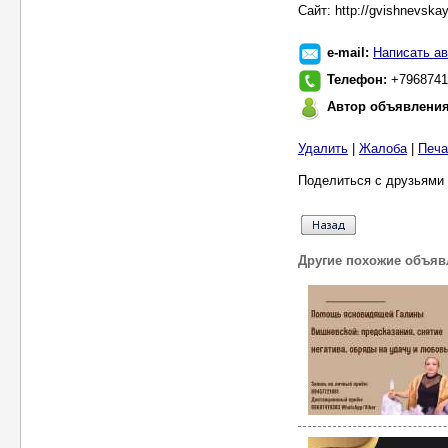
Сайт: http://gvishnevskay
e-mail:
Написать ав
Телефон:
+7968741
Автор объявлени
Удалить
|
Жалоба
|
Печа
Поделиться с друзьями 
Другие похожие объяв