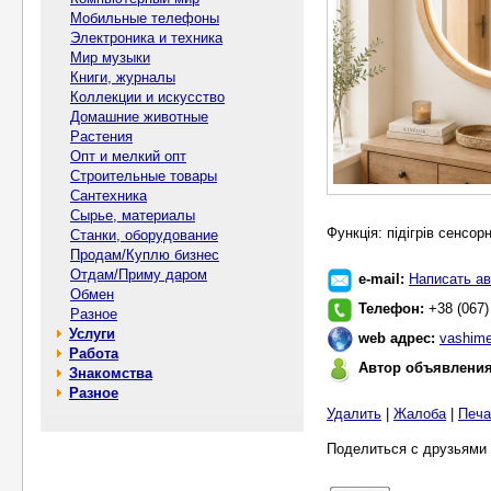
Мобильные телефоны
Электроника и техника
Мир музыки
Книги, журналы
Коллекции и искусство
Домашние животные
Растения
Опт и мелкий опт
Строительные товары
Сантехника
Сырье, материалы
Функція: підігрів сенсор
Станки, оборудование
Продам/Куплю бизнес
Отдам/Приму даром
e-mail:
Написать ав
Обмен
Телефон:
+38 (067)
Разное
Услуги
web адрес:
vashime
Работа
Автор объявлени
Знакомства
Разное
Удалить
|
Жалоба
|
Печа
Поделиться с друзьями 