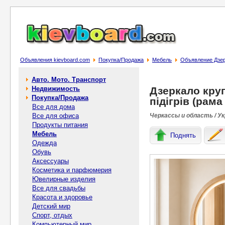
Объявления kievboard.com
Покупка/Продажа
Мебель
Объявление Дзерк
Авто. Мото. Транспорт
Недвижимость
Дзеркало круг
Покупка/Продажа
підігрів (рама
Все для дома
Все для офиса
Черкассы и область / У
Продукты питания
Мебель
Поднять
Одежда
Обувь
Аксессуары
Косметика и парфюмерия
Ювелирные изделия
Все для свадьбы
Красота и здоровье
Детский мир
Спорт, отдых
Компьютерный мир