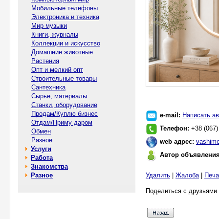
Мобильные телефоны
Электроника и техника
Мир музыки
Книги, журналы
Коллекции и искусство
Домашние животные
Растения
Опт и мелкий опт
Строительные товары
Сантехника
Сырье, материалы
Станки, оборудование
Продам/Куплю бизнес
e-mail:
Написать ав
Отдам/Приму даром
Телефон:
+38 (067)
Обмен
Разное
web адрес:
vashime
Услуги
Автор объявлени
Работа
Знакомства
Разное
Удалить
|
Жалоба
|
Печа
Поделиться с друзьями 