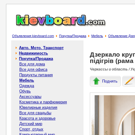
Объявления kievboard.com
Покупка/Продажа
Мебель
Объявление Дзерк
Авто. Мото. Транспорт
Недвижимость
Дзеркало круг
Покупка/Продажа
підігрів (рама
Все для дома
Все для офиса
Черкассы и область / У
Продукты питания
Мебель
Поднять
Одежда
Обувь
Аксессуары
Косметика и парфюмерия
Ювелирные изделия
Все для свадьбы
Красота и здоровье
Детский мир
Спорт, отдых
Компьютерный мир