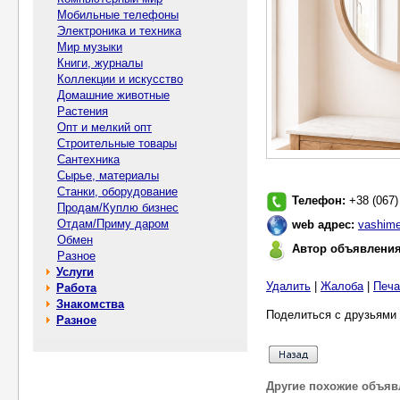
Мобильные телефоны
Электроника и техника
Мир музыки
Книги, журналы
Коллекции и искусство
Домашние животные
Растения
Опт и мелкий опт
Строительные товары
Сантехника
Сырье, материалы
Станки, оборудование
Телефон:
+38 (067)
Продам/Куплю бизнес
Отдам/Приму даром
web адрес:
vashime
Обмен
Автор объявлени
Разное
Услуги
Удалить
|
Жалоба
|
Печа
Работа
Знакомства
Поделиться с друзьями 
Разное
Другие похожие объяв