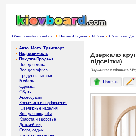
Объявления kievboard.com
Покупка/Продажа
Мебель
Объявление Дзерк
Авто. Мото. Транспорт
Недвижимость
Дзеркало круг
Покупка/Продажа
підсвітки)
Все для дома
Все для офиса
Черкассы и область / У
Продукты питания
Мебель
Поднять
Одежда
Обувь
Аксессуары
Косметика и парфюмерия
Ювелирные изделия
Все для свадьбы
Красота и здоровье
Детский мир
Спорт, отдых
Компьютерный мир