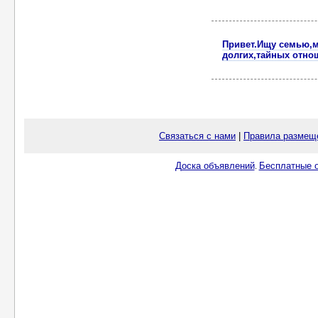
Привет.Ищу семью,м
долгих,тайных отно
Связаться с нами
|
Правила размещ
Доска объявлений
Бесплатные о
.