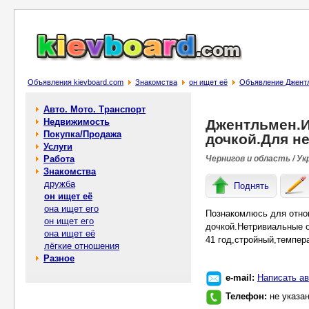
Объявления kievboard.com
Знакомства
он ищет её
Объявление Джентл
Авто. Мото. Транспорт
Недвижимость
Джентльмен.И
Покупка/Продажа
дочкой.Для н
Услуги
Работа
Чернигов и область / Ук
Знакомства
дружба
Поднять
он ищет её
она ищет его
Познакомлюсь для отнош
он ищет его
дочкой.Нетривиальные 
она ищет её
41 год,стройный,темпер
лёгкие отношения
Разное
e-mail:
Написать ав
Телефон:
не указа