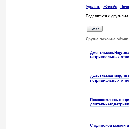
Удалить
|
Жалоба
|
Печа
Поделиться с друзьями 
Другие похожие объяв
Джентльмен.Ищу зна
нетривиальных отн
Джентльмен.Ищу зна
нетривиальных отн
Познакомлюсь с оди
длительных,нетрив
С одинокой мамой и