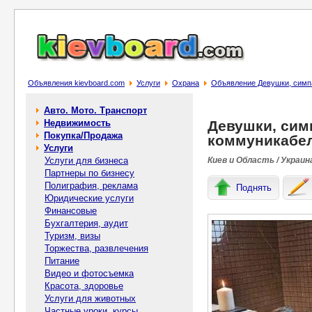
Объявления kievboard.com
Услуги
Охрана
Объявление Девушки, симпа
Авто. Мото. Транспорт
Недвижимость
Девушки, сим
Покупка/Продажа
коммуникабел
Услуги
Услуги для бизнеса
Киев и Область / Украин
Партнеры по бизнесу
Полиграфия, реклама
Поднять
Юридические услуги
Финансовые
Бухгалтерия, аудит
Туризм, визы
Торжества, развлечения
Питание
Видео и фотосъемка
Красота, здоровье
Услуги для животных
Частные уроки, курсы