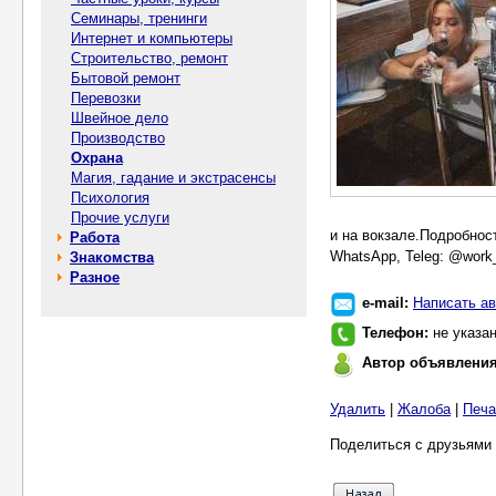
Семинары, тренинги
Интернет и компьютеры
Строительство, ремонт
Бытовой ремонт
Перевозки
Швейное дело
Производство
Охрана
Магия, гадание и экстрасенсы
Психология
Прочие услуги
и на вокзале.Подробнос
Работа
WhatsApp, Teleg: @work_
Знакомства
Разное
e-mail:
Написать ав
Телефон:
не указа
Автор объявлени
Удалить
|
Жалоба
|
Печа
Поделиться с друзьями 