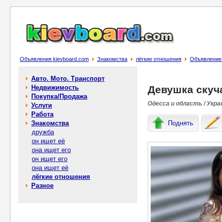
Объявления kievboard.com
Знакомства
лёгкие отношения
Объявление 
Авто. Мото. Транспорт
Недвижимость
Девушка скуч
Покупка/Продажа
Одесса и область / Укра
Услуги
Работа
Знакомства
Поднять
дружба
он ищет её
она ищет его
он ищет его
она ищет её
лёгкие отношения
Разное