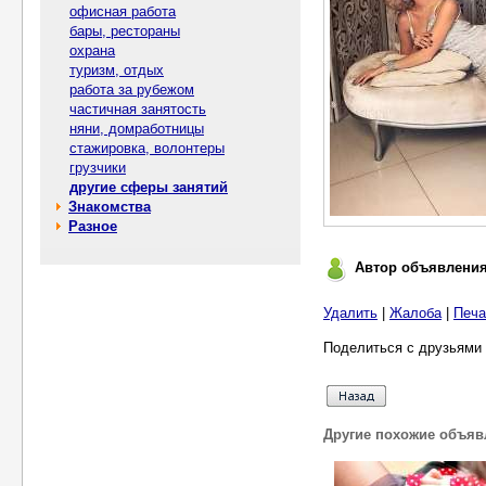
офисная работа
бары, рестораны
охрана
туризм, отдых
работа за рубежом
частичная занятость
няни, домработницы
стажировка, волонтеры
грузчики
другие сферы занятий
Знакомства
Разное
Автор объявлени
Удалить
|
Жалоба
|
Печа
Поделиться с друзьями 
Другие похожие объяв