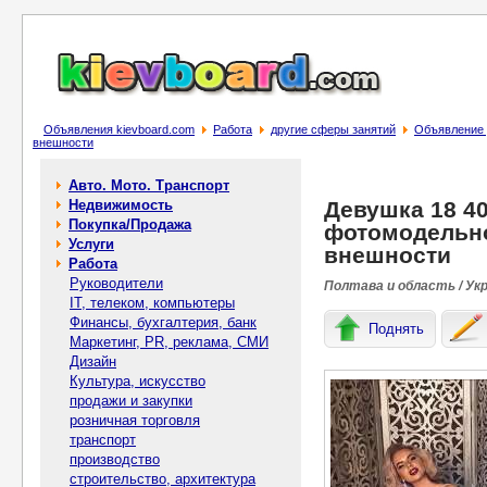
Объявления kievboard.com
Работа
другие сферы занятий
Объявление 
внешности
Авто. Мото. Транспорт
Недвижимость
Девушка 18 40
Покупка/Продажа
фотомодельно
Услуги
внешности
Работа
Руководители
Полтава и область / Ук
IT, телеком, компьютеры
Финансы, бухгалтерия, банк
Поднять
Маркетинг, PR, реклама, СМИ
Дизайн
Культура, искусство
продажи и закупки
розничная торговля
транспорт
производство
строительство, архитектура