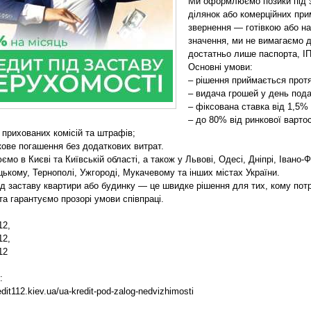
Ми оформлюємо позики під з
ділянок або комерційних пр
звернення — готівкою або на
значення, ми не вимагаємо 
достатньо лише паспорта, ІП
Основні умови:
– рішення приймається прот
– видача грошей у день пода
– фіксована ставка від 1,5% 
– до 80% від ринкової вартос
 прихованих комісій та штрафів;
кове погашення без додаткових витрат.
мо в Києві та Київській області, а також у Львові, Одесі, Дніпрі, Івано-
ькому, Тернополі, Ужгороді, Мукачевому та інших містах України.
ід заставу квартири або будинку — це швидке рішення для тих, кому потр
та гарантуємо прозорі умови співпраці.
12,
12,
12
:
edit112.kiev.ua/ua-kredit-pod-zalog-nedvizhimosti