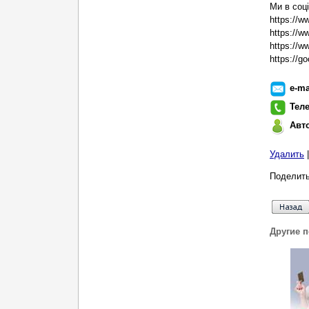
Ми в соц
https://w
https://
https://w
https://
e-ma
Тел
Авт
Удалить
Поделить
Другие 