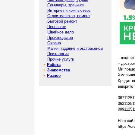
Семинары, тренинги
Интернет и компьютеры
Строительство, ремонт
Бытовой ремонт
Перевозки
Швейное дело
Производство
Охрана
Магия, гадание и экстрасенсы
Психология
– жодних
Прочие услуги
– достро
Работа
Ми працює
Знакомства
Хмельниц
Разное
Кредит п
відкрито 
06711251
06311251
09911251
Наш сайт
https://cr