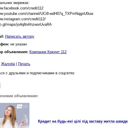
іальних мережах:
ww.facebook.com/credit112
www.youtube.com/channel/UCi8-wdH07q_TXPmNqgnU0uw
ww.instagram.com/credit112/
goo.gl/maps/jo4q8nAhzworUvaRA
il:
Написать автору
ефон:
не указан
ор объявления:
Компания Кредит 112
|
Жалоба
|
Печать
ся с друзьями и подписчиками в соцсетях:
похожие объявления:
Кредит на будь-які цілі під заставу житла швид