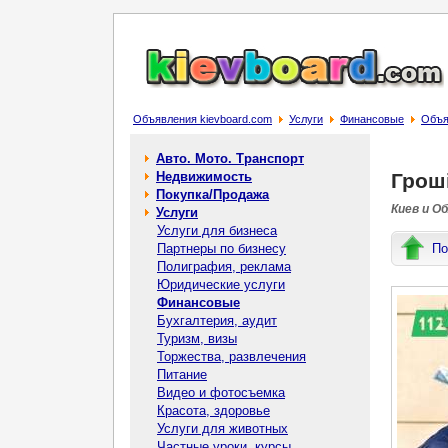
Объявления kievboard.com
Услуги
Финансовые
Объя
Авто. Мото. Транспорт
Недвижимость
Гроші
Покупка/Продажа
Киев и О
Услуги
Услуги для бизнеса
Партнеры по бизнесу
По
Полиграфия, реклама
Юридические услуги
Финансовые
Бухгалтерия, аудит
Туризм, визы
Торжества, развлечения
Питание
Видео и фотосъемка
Красота, здоровье
Услуги для животных
Частные уроки, курсы