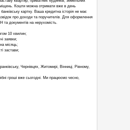
аставу квартир, приватних будинків, земельних
иміщень. Кошти можна отримати вже в день
 банківську картку. Ваша кредитна історія не має
довідок про доходи та поручителів. Для оформлення
Н та документів на нерухомість.
ягом 10 хвилин;
чі заявки;
на місяць;
ті застави;
Франківську, Чернівцях, Житомирі, Вінниці, Рівному,
ібні гроші вже сьогодні. Ми працюємо чесно,